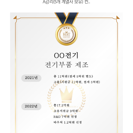
A감리(5개 계열사 보유) 컨..