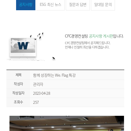
공지사항
ESG 최신 뉴스
질문과 답변
일대일 문의
CFC경영컨설팅
공지사항 게시판
입니다.
CFC경영컨설팅에서 공지해드립니다.
언제나 친절히 최선을 다하겠습니다.
제목
함께 성장하는 We. Flag 특강
작성자
관리자
작성일자
2023-04-28
조회수
257