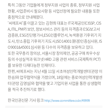
특히 그동안 기업들에게 정부지원 사업의 종류, 정부지원 사업
현황, 사업준비시 필요사항 등 사업선정에 필요한 내용들 또한
중점적으로 안내해왔다.
‘씨에프씨’를 이끌고 있는 김현희 대표는 IT국제공인(CISSP, CIS
A, ITIL, PMP) 보안, 정보서비스 관리 등의 자격증과 ESG보고서
검증원, ESG진단평가사,ESG인플루언서, 녹색환경 기후위기 지
도사, 탄소중립 기후위기 지도사,ISO14001(환경)인증심사원, IS
O9001&45001심사원 등 다수의 자격증을 보유하고 있다.
또한 국무총리 창의상, 서울시장 창의제안, 공공구매 최우수상
등의 수상실적과 워크넷 HRD 고용 관련 서비스(국제특허 PCT)
를 보유한 다재다능한 인재이다.
한편, 씨에프씨는 지난 4월 11일 서초여성인력개발센터(관장 이
한승)와 업무협약식을 가졌으며, 18일에는 종로여성인력개발센
터(관장 김영실)와 협약을 맺고 기업지원 사업을 통한 상생협력
을 적극 추진하기로 했다.
한국인권신문 기사 링크
http://www.committee.co.kr/49999