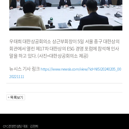
우태희 대한상공회의소 상근부회장이 5일 서울 중구 대한상의
회관에서 열린 제17차 대한상의 ESG 경영 포럼에 참석해 인사
말을 하고 있다. (사진=대한상공회의소 제공)
뉴시스 기사 링크
https://www.newsis.com/view/?id=NISI20240205_00
20221111
CFC경영컨설팅 대표 : 김현희