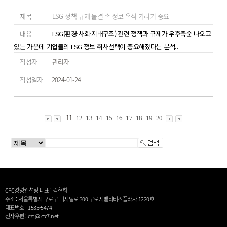
제목
ESG 정책 규제 물결 속 정보 옥석 가리기 중요
내용
ESG(환경·사회·지배구조) 관련 정책과 규제가 우후죽순 나오고
있는 가운데 기업들의 ESG 정보 취사선택이 중요해졌다는 분석..
작성자
관리자
작성일자
2024-01-24
11
12
13
14
15
16
17
18
19
20
CFC경영컨설팅 대표 : 김현희
주소 : 서울특별시 구로구 디지털로 300 구로지밸리비즈플라자 1220호
대표번호 : 1533-5474
전자우편 : cfc @ cfc7.net