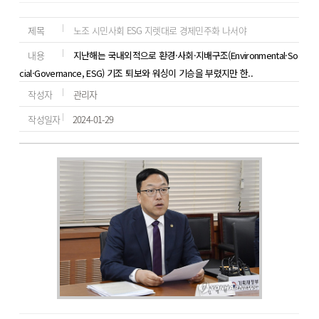
제목
노조 시민사회 ESG 지렛대로 경제민주화 나서야
내용
지난해는 국내외적으로 환경·사회·지배구조(Environmental·So
cial·Governance, ESG) 기조 퇴보와 워싱이 기승을 부렸지만 한..
작성자
관리자
작성일자
2024-01-29