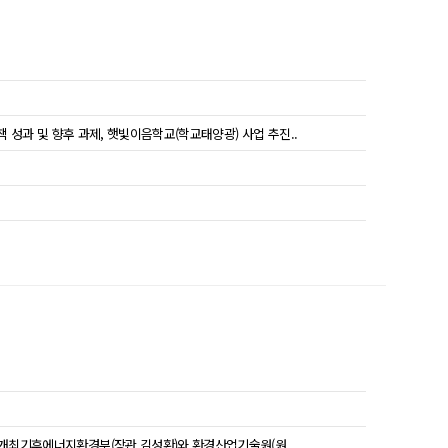
정책 성과 및 향후 과제, 햇빛이음학교(학교태양광) 사업 추진..
 개최기후에너지환경부(장관 김성환)와 환경산업기술원(원..