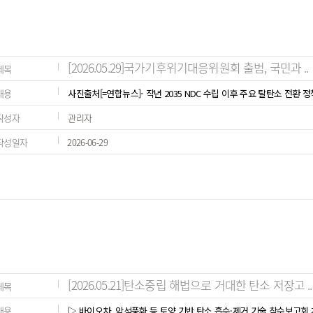
[2026.05.29]국가기후위기대응위원회 출범, 국민과 ..
제목
내용
사진출처[=연합뉴스]- 작년 2035 NDC 수립 이후 주요 탈탄소 전환 
작성자
관리자
작성일자
2026-06-29
[2026.05.21]탄소중립 해법으로 거대한 탄소 저장고 ..
제목
내용
▷ 바이오차, 암석풍화 등 토양 기반 탄소 흡수·제거 기술 착수보고회