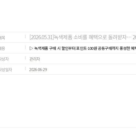
[2026.05.31]녹색제품 소비를 혜택으로 돌려받자… 20
제목
내용
▷ 녹색제품 구매 시 할인부터 포인트·100원 공동구매까지 풍성한 혜택
작성자
관리자
작성일자
2026-06-29